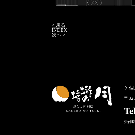
< 戻る
INDEX
次へ >
個
〒32
Te
受付時間