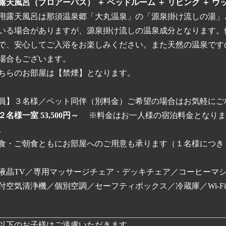
露天風呂（ブロアーバス） ＋ ベッドルーム ＋ リビング ＋ ウ
用露天風呂は那須温泉郷「大丸温泉」の「源泉掛け流しの湯」
いる場合がありますが、源泉掛け流しの温泉成分となります。
で、安心してご入浴をお楽しみください。また天然の温泉です
場合もございます。
ちらのお部屋は【禁煙】となります。
員】３名様／ペット同伴（別料金）ご希望の場合はお気軽にご
名様一室 53,500円～
※料金はお一人様の宿泊料金となりま
。
食・ご朝食ともにお部屋へのご用意も承ります（１名様につき 6,
液晶TV／専用マッサージチェア・デッキチェア／コーヒーマ
付空気清浄機／個別空調／セーフティボックス／冷蔵庫／Wi-Fi
歳以下のお子様はご遠慮いただきます。