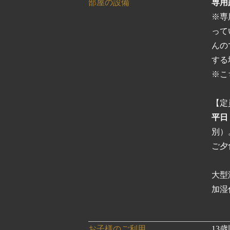
部屋の設備
専用
※専
って
んの
する
※こ
【定
平日２
別）
ご夕
大型
加湿
お子様のご利用
13