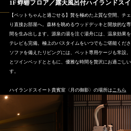
1F 蜉蝣フロア／露天風呂付ハイランドスイ
【ペットちゃんと過ごせる】贅を極めた上質な空間、チェ
り直接お部屋へ。森林を眺めるウッドデッキと開放的な専
間を生み出します。源泉の湯を注ぐ湯舟には、温泉効果を
テレビも完備。極上のバスタイムをいつでもご堪能くださ
ソファを備えたリビングには、ペット専用ケージも常設。
とツインベッドとともに、優雅な時間を贅沢にお過ごしい
す。
ハイランドスイート貴賓室〈月の御影〉の場所は
こちら