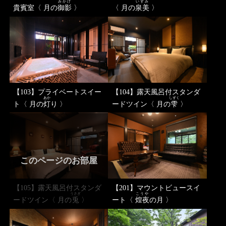
みかげ
いずみ
貴賓室〈 月の
御影
〉
〈 月の
泉美
〉
【103】プライベートスイー
【104】露天風呂付スタンダ
あか
しずく
ト〈 月の
灯
り 〉
ードツイン〈 月の
雫
〉
このページのお部屋
【105】露天風呂付スタンダ
【201】マウントビュースイ
うさぎ
こうや
ードツイン〈 月の
兎
〉
ート〈
煌夜
の月 〉